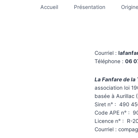
Aller
Accueil
Présentation
Origin
au
contenu
Courriel :
lafanf
Téléphone :
06 0
La Fanfare de la
association loi 1
basée à Aurillac (
Siret n° : 490 4
Code APE n° : 9
Licence n° : R-
Courriel : compa