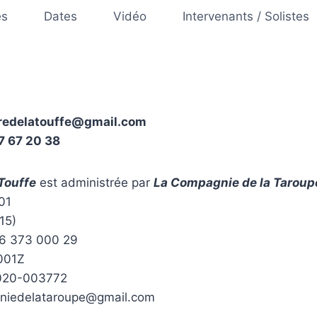
es
Dates
Vidéo
Intervenants / Solistes
aredelatouffe@gmail.com
7 67 20 38
 Touffe
est administrée par
La Compagnie de la Taroup
901
15)
56 373 000 29
001Z
2020-003772
gniedelataroupe@gmail.com