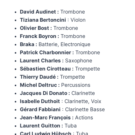
David Audinet :
Trombone
Tiziana Bertoncini
: Violon
Olivier Bost :
Trombone
Franck Boyron :
Trombone
Braka :
Batterie, Electronique
Patrick Charbonnier :
Trombone
Laurent Charles :
Saxophone
Sébastien Cirotteau :
Trompette
Thierry Daudé :
Trompette
Michel Deltruc :
Percussions
Jacques Di Donato :
Clarinette
Isabelle Duthoit
: Clarinette, Voix
Gérard Fabbiani
: Clarinette Basse
Jean-Marc François :
Actions
Laurent Guitton :
Tuba
Carl Ludwig Hübsch
: Tuba